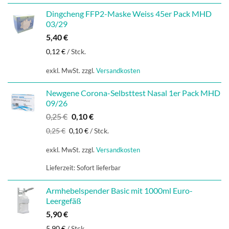
Dingcheng FFP2-Maske Weiss 45er Pack MHD
03/29
5,40
€
0,12
€
/
Stck.
exkl. MwSt.
zzgl.
Versandkosten
Newgene Corona-Selbsttest Nasal 1er Pack MHD
09/26
Ursprünglicher
Aktueller
0,25
€
0,10
€
Preis
Preis
0,25
€
0,10
€
/
Stck.
war:
ist:
0,25 €
0,10 €.
exkl. MwSt.
zzgl.
Versandkosten
Lieferzeit:
Sofort lieferbar
Armhebelspender Basic mit 1000ml Euro-
Leergefäß
5,90
€
5,90
€
/
Stck.