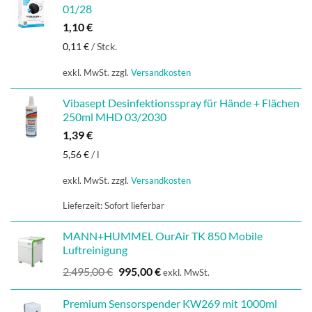
01/28
1,10
€
0,11
€
/
Stck.
exkl. MwSt.
zzgl.
Versandkosten
Vibasept Desinfektionsspray für Hände + Flächen
250ml MHD 03/2030
1,39
€
5,56
€
/
l
exkl. MwSt.
zzgl.
Versandkosten
Lieferzeit:
Sofort lieferbar
MANN+HUMMEL OurAir TK 850 Mobile
Luftreinigung
Ursprünglicher
Aktueller
2.495,00
€
995,00
€
exkl. MwSt.
Preis
Preis
war:
ist:
Premium Sensorspender KW269 mit 1000ml
2.495,00 €
995,00 €.