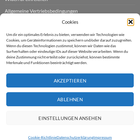
Allgemeine Vertriebsbedingungen
Cookies
Datenschutzerklärung
Zahlungsarten / Zahlungsmöglichkeiten / Lieferung
Um dir ein optimales Erlebnis zu bieten, verwenden wir Technologien wie
Cookies, um Geräteinformationen zu speichern und/oder darauf zuzugreifen.
Kontakt
Wenn du diesen Technologien zustimmst, können wir Daten wie das
Surfverhalten oder eindeutige IDs auf dieser Website verarbeiten. Wenn du
deine Zustimmung nicht erteilst oder zurückziehst, können bestimmte
Impressum
Merkmale und Funktionen beeinträchtigt werden.
Cookie-Richtlinie (EU)
AKZEPTIEREN
LIEFERGEBIET
ABLEHNEN
Derzeit liefern wir für Sie
nur nach Deutschland.
EINSTELLUNGEN ANSEHEN
Cookie-Richtlinie
Datenschutzerklärung
Impressum
Vorkasse
Rechnung