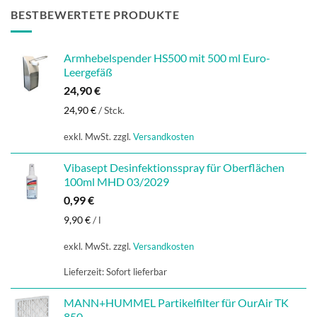
BESTBEWERTETE PRODUKTE
Armhebelspender HS500 mit 500 ml Euro-
Leergefäß
24,90
€
24,90
€
/
Stck.
exkl. MwSt.
zzgl.
Versandkosten
Vibasept Desinfektionsspray für Oberflächen
100ml MHD 03/2029
0,99
€
9,90
€
/
l
exkl. MwSt.
zzgl.
Versandkosten
Lieferzeit:
Sofort lieferbar
MANN+HUMMEL Partikelfilter für OurAir TK
850