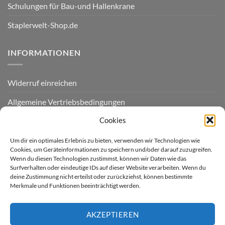
Schulungen für Bau-und Hallenkrane
Staplerwelt-Shop.de
INFORMATIONEN
Widerruf einreichen
Allgemeine Vertriebsbedingungen
Cookies
Datenschutzerklärung
Zahlungsarten / Zahlungsmöglichkeiten / Lieferung
Um dir ein optimales Erlebnis zu bieten, verwenden wir Technologien wie
Cookies, um Geräteinformationen zu speichern und/oder darauf zuzugreifen.
Kontakt
Wenn du diesen Technologien zustimmst, können wir Daten wie das
Surfverhalten oder eindeutige IDs auf dieser Website verarbeiten. Wenn du
deine Zustimmung nicht erteilst oder zurückziehst, können bestimmte
Impressum
Merkmale und Funktionen beeinträchtigt werden.
Cookie-Richtlinie (EU)
AKZEPTIEREN
LIEFERGEBIET