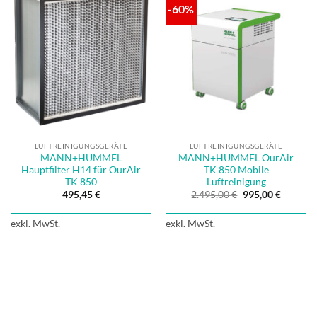
-60%
LUFTREINIGUNGSGERÄTE
LUFTREINIGUNGSGERÄTE
MANN+HUMMEL
MANN+HUMMEL OurAir
Hauptfilter H14 für OurAir
TK 850 Mobile
TK 850
Luftreinigung
Ursprünglicher
Aktuelle
495,45
€
2.495,00
€
995,00
€
Preis
Preis
war:
ist:
2.495,00 €
995,00 €
exkl. MwSt.
exkl. MwSt.