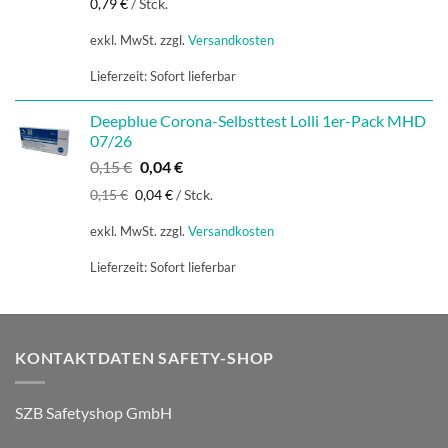
0,79
€
/
Stck.
exkl. MwSt.
zzgl.
Versandkosten
Lieferzeit:
Sofort lieferbar
Deepblue Corona-Selbsttest Lolli 1er-Pack MHD
07/26
Ursprünglicher
Aktueller
0,15
€
0,04
€
Preis
Preis
0,15
€
0,04
€
/
Stck.
war:
ist:
0,15 €
0,04 €.
exkl. MwSt.
zzgl.
Versandkosten
Lieferzeit:
Sofort lieferbar
KONTAKTDATEN SAFETY-SHOP
SZB Safetyshop GmbH