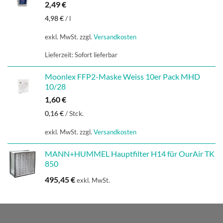
2,49
€
4,98
€
/
l
exkl. MwSt.
zzgl.
Versandkosten
Lieferzeit:
Sofort lieferbar
Moonlex FFP2-Maske Weiss 10er Pack MHD
10/28
1,60
€
0,16
€
/
Stck.
exkl. MwSt.
zzgl.
Versandkosten
MANN+HUMMEL Hauptfilter H14 für OurAir TK
850
495,45
€
exkl. MwSt.