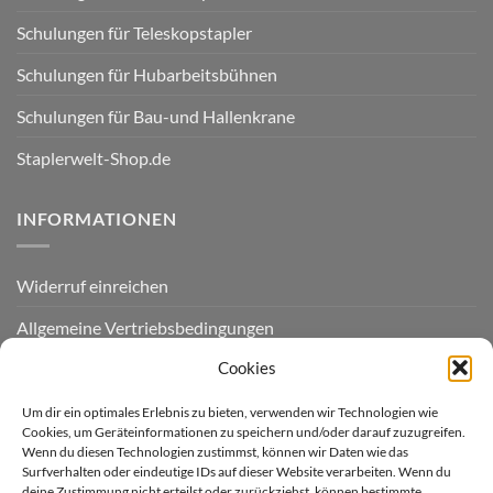
Schulungen für Teleskopstapler
Schulungen für Hubarbeitsbühnen
Schulungen für Bau-und Hallenkrane
Staplerwelt-Shop.de
INFORMATIONEN
Widerruf einreichen
Allgemeine Vertriebsbedingungen
Cookies
Datenschutzerklärung
Zahlungsarten / Zahlungsmöglichkeiten / Lieferung
Um dir ein optimales Erlebnis zu bieten, verwenden wir Technologien wie
Cookies, um Geräteinformationen zu speichern und/oder darauf zuzugreifen.
Kontakt
Wenn du diesen Technologien zustimmst, können wir Daten wie das
Surfverhalten oder eindeutige IDs auf dieser Website verarbeiten. Wenn du
deine Zustimmung nicht erteilst oder zurückziehst, können bestimmte