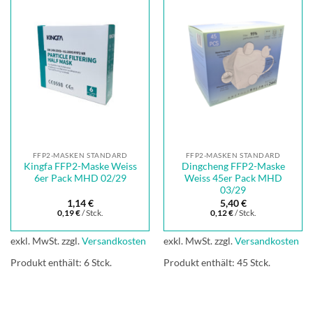
FFP2-MASKEN STANDARD
FFP2-MASKEN STANDARD
Kingfa FFP2-Maske Weiss
Dingcheng FFP2-Maske
6er Pack MHD 02/29
Weiss 45er Pack MHD
03/29
1,14
€
5,40
€
0,19
€
/
Stck.
0,12
€
/
Stck.
exkl. MwSt.
zzgl.
Versandkosten
exkl. MwSt.
zzgl.
Versandkosten
Produkt enthält: 6
Stck.
Produkt enthält: 45
Stck.