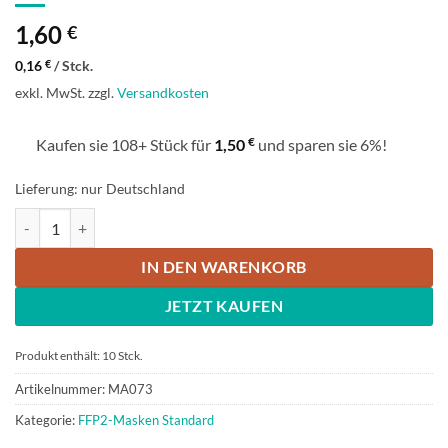
1,60
€
0,16
€
/
Stck.
exkl. MwSt.
zzgl.
Versandkosten
€
Kaufen sie 108+ Stück für
1,50
und sparen sie 6%!
Lieferung: nur Deutschland
Moonlex FFP2-Maske Weiss 10er Pack MHD 10/28 Menge
IN DEN WARENKORB
JETZT KAUFEN
Produkt enthält: 10
Stck.
Artikelnummer:
MA073
Kategorie:
FFP2-Masken Standard