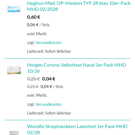
Hygisun Med. OP-Masken TYP 2R blau 10er-Pack
MHD 02/2028
0,60
€
0,06
€
/
Stck.
exkl. MwSt.
zzgl.
Versandkosten
Lieferzeit:
Sofort lieferbar
Hotgen Corona-Selbsttest Nasal 1er Pack MHD
10/26
Ursprünglicher
Aktueller
0,25
€
0,04
€
Preis
Preis
0,25
€
0,04
€
/
Stck.
war:
ist:
exkl. MwSt.
0,25 €
0,04 €.
zzgl.
Versandkosten
Lieferzeit:
Sofort lieferbar
Wondfo Streptokokken Laientest 1er Pack MHD
02/28