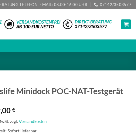
ERATUNG TELEFON, EMAIL: 08.00-16.00 UHR
07142/3503577
slife Minidock POC-NAT-Testgerät
,00
€
MwSt.
zzgl.
Versandkosten
zeit:
Sofort lieferbar