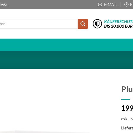
E-MAIL
B
MwSt.
Plu
199
exkl. 
Liefer