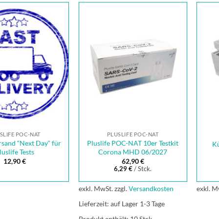
SLIFE POC-NAT
PLUSLIFE POC-NAT
rsand “Next Day“ für
Pluslife POC-NAT 10er Testkit
Kü
luslife Tests
Corona MHD 06/2027
12,90
€
62,90
€
6,29
€
/
Stck.
exkl. MwSt.
zzgl.
Versandkosten
exkl. M
Lieferzeit:
auf Lager 1-3 Tage
Produkt enthält: 10
Stck.