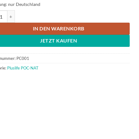
ung: nur Deutschland
fe Minidock POC-NAT-Testgerät Menge
IN DEN WARENKORB
JETZT KAUFEN
lnummer:
PC001
rie:
Pluslife POC-NAT