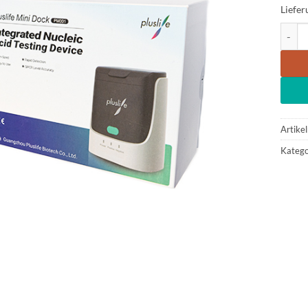
Liefer
Plusli
Artike
Katego