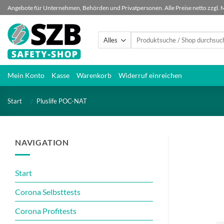
Zum
Angebote für Unternehmen, Behörden und Privatpersonen. Alle Preise netto zzgl. 
Inhalt
springen
Suchen
nach:
Mein Konto
Kasse
Warenkorb
Widerruf einreichen
Start
/
Pluslife POC-NAT
NAVIGATION
Start
Corona Selbsttests
Corona Profitests