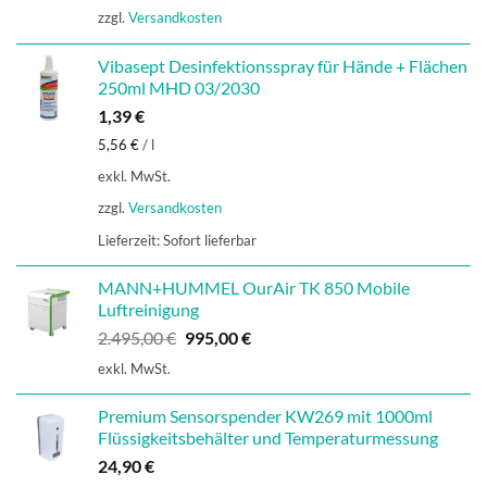
zzgl.
Versandkosten
Vibasept Desinfektionsspray für Hände + Flächen
250ml MHD 03/2030
1,39
€
5,56
€
/
l
exkl. MwSt.
zzgl.
Versandkosten
Lieferzeit:
Sofort lieferbar
MANN+HUMMEL OurAir TK 850 Mobile
Luftreinigung
Ursprünglicher
Aktueller
2.495,00
€
995,00
€
Preis
Preis
exkl. MwSt.
war:
ist:
2.495,00 €
995,00 €.
Premium Sensorspender KW269 mit 1000ml
Flüssigkeitsbehälter und Temperaturmessung
24,90
€