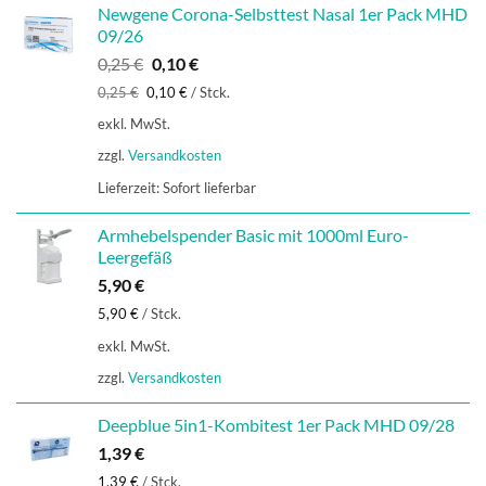
Newgene Corona-Selbsttest Nasal 1er Pack MHD
09/26
Ursprünglicher
Aktueller
0,25
€
0,10
€
Preis
Preis
0,25
€
0,10
€
/
Stck.
war:
ist:
exkl. MwSt.
0,25 €
0,10 €.
zzgl.
Versandkosten
Lieferzeit:
Sofort lieferbar
Armhebelspender Basic mit 1000ml Euro-
Leergefäß
5,90
€
5,90
€
/
Stck.
exkl. MwSt.
zzgl.
Versandkosten
Deepblue 5in1-Kombitest 1er Pack MHD 09/28
1,39
€
1,39
€
/
Stck.